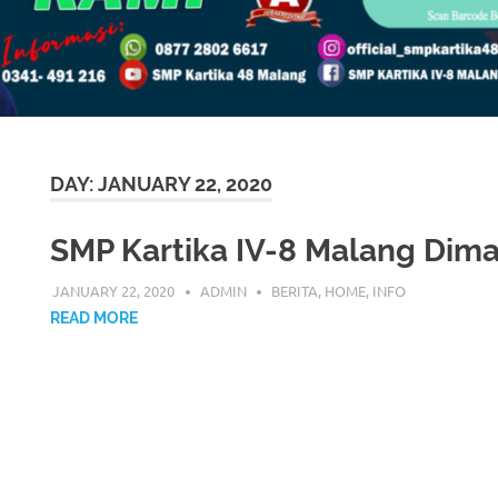
DAY: JANUARY 22, 2020
SMP Kartika IV-8 Malang Dim
JANUARY 22, 2020
ADMIN
BERITA
,
HOME
,
INFO
READ MORE