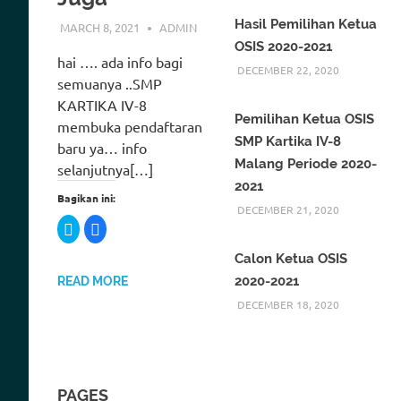
Hasil Pemilihan Ketua
MARCH 8, 2021
ADMIN
OSIS 2020-2021
hai …. ada info bagi
DECEMBER 22, 2020
semuanya ..SMP
KARTIKA IV-8
Pemilihan Ketua OSIS
membuka pendaftaran
SMP Kartika IV-8
baru ya… info
Malang Periode 2020-
selanjutnya[…]
2021
Bagikan ini:
DECEMBER 21, 2020
C
C
l
l
i
i
c
c
Calon Ketua OSIS
k
k
t
t
2020-2021
READ MORE
o
o
s
s
DECEMBER 18, 2020
h
h
a
a
r
r
e
e
o
o
n
n
T
F
w
a
PAGES
i
c