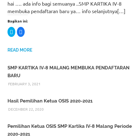
hai …. ada info bagi semuanya ..SMP KARTIKA IV-8
membuka pendaftaran baru ya… info selanjutnya[…]
Bagikan ini:
C
C
l
l
i
i
c
c
k
k
t
t
READ MORE
o
o
s
s
h
h
a
a
SMP KARTIKA IV-8 MALANG MEMBUKA PENDAFTARAN
r
r
e
e
BARU
o
o
n
n
T
F
FEBRUARY 3, 2021
w
a
i
c
t
e
t
b
Hasil Pemilihan Ketua OSIS 2020-2021
e
o
r
o
DECEMBER 22, 2020
(
k
O
(
p
O
e
p
n
e
Pemilihan Ketua OSIS SMP Kartika IV-8 Malang Periode
s
n
i
s
2020-2021
n
i
n
n