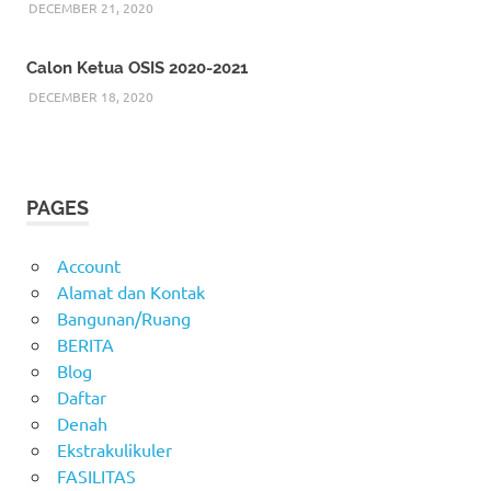
DECEMBER 21, 2020
e
n
w
e
w
w
i
w
n
i
Calon Ketua OSIS 2020-2021
d
n
o
d
DECEMBER 18, 2020
w
o
)
w
)
PAGES
Account
Alamat dan Kontak
Bangunan/Ruang
BERITA
Blog
Daftar
Denah
Ekstrakulikuler
FASILITAS