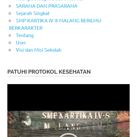
SARANA DAN PRASARANA
Sejarah Singkat
SMP KARTIKA IV-8 MALANG BERILMU-
BERKARAKTER
Tentang
User
Visi dan Misi Sekolah
PATUHI PROTOKOL KESEHATAN
Video
Player