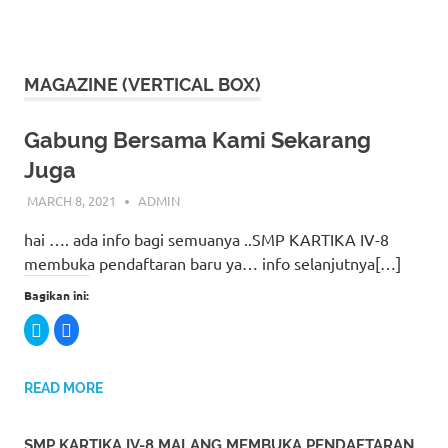
MAGAZINE (VERTICAL BOX)
Gabung Bersama Kami Sekarang
Juga
MARCH 8, 2021
ADMIN
hai …. ada info bagi semuanya ..SMP KARTIKA IV-8
membuka pendaftaran baru ya… info selanjutnya[…]
Bagikan ini:
C
C
l
l
i
i
c
c
k
k
t
t
READ MORE
o
o
s
s
h
h
a
a
SMP KARTIKA IV-8 MALANG MEMBUKA PENDAFTARAN
r
r