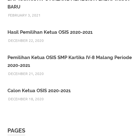
e
e
BARU
o
o
n
n
T
F
FEBRUARY 3, 2021
w
a
i
c
t
e
t
b
Hasil Pemilihan Ketua OSIS 2020-2021
e
o
r
o
DECEMBER 22, 2020
(
k
O
(
p
O
e
p
n
e
Pemilihan Ketua OSIS SMP Kartika IV-8 Malang Periode
s
n
i
s
2020-2021
n
i
n
n
DECEMBER 21, 2020
e
n
w
e
w
w
i
w
n
i
Calon Ketua OSIS 2020-2021
d
n
o
d
DECEMBER 18, 2020
w
o
)
w
)
PAGES