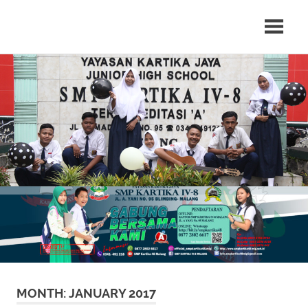
Skip
to
Situs
content
resmi
SMP
Kartika
IV-
8
Malang
MONTH: JANUARY 2017