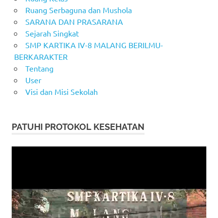
Ruang Serbaguna dan Mushola
SARANA DAN PRASARANA
Sejarah Singkat
SMP KARTIKA IV-8 MALANG BERILMU-
BERKARAKTER
Tentang
User
Visi dan Misi Sekolah
PATUHI PROTOKOL KESEHATAN
Video
Player